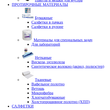
Пакеты и мешки для мусора
ПРОТИРОЧНЫЕ МАТЕРИАЛЫ
Бумажные
Салфетки в пачках
Салфетки в рулоне
Материалы для специальных задач
Для лабораторий
Нетканые
Вискоза, целлюлоза
Синтетическое волокно (акрил, полиэстер)
Тканевые
Вафельное полотно
Ветошь
Микрофибра
Хлопчатобумажные
Холстопрошивное полотно (ХПП)
САЛФЕТКИ