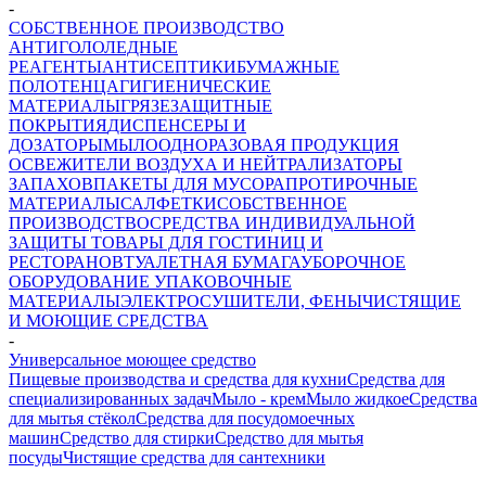
-
СОБСТВЕННОЕ ПРОИЗВОДСТВО
АНТИГОЛОЛЕДНЫЕ
РЕАГЕНТЫ
АНТИСЕПТИКИ
БУМАЖНЫЕ
ПОЛОТЕНЦА
ГИГИЕНИЧЕСКИЕ
МАТЕРИАЛЫ
ГРЯЗЕЗАЩИТНЫЕ
ПОКРЫТИЯ
ДИСПЕНСЕРЫ И
ДОЗАТОРЫ
МЫЛО
ОДНОРАЗОВАЯ ПРОДУКЦИЯ
ОСВЕЖИТЕЛИ ВОЗДУХА И НЕЙТРАЛИЗАТОРЫ
ЗАПАХОВ
ПАКЕТЫ ДЛЯ МУСОРА
ПРОТИРОЧНЫЕ
МАТЕРИАЛЫ
САЛФЕТКИ
СОБСТВЕННОЕ
ПРОИЗВОДСТВО
СРЕДСТВА ИНДИВИДУАЛЬНОЙ
ЗАЩИТЫ
ТОВАРЫ ДЛЯ ГОСТИНИЦ И
РЕСТОРАНОВ
ТУАЛЕТНАЯ БУМАГА
УБОРОЧНОЕ
ОБОРУДОВАНИЕ
УПАКОВОЧНЫЕ
МАТЕРИАЛЫ
ЭЛЕКТРОСУШИТЕЛИ, ФЕНЫ
ЧИСТЯЩИЕ
И МОЮЩИЕ СРЕДСТВА
-
Универсальное моющее средство
Пищевые производства и средства для кухни
Средства для
специализированных задач
Мыло - крем
Мыло жидкое
Средства
для мытья стёкол
Средства для посудомоечных
машин
Средство для стирки
Средство для мытья
посуды
Чистящие средства для сантехники