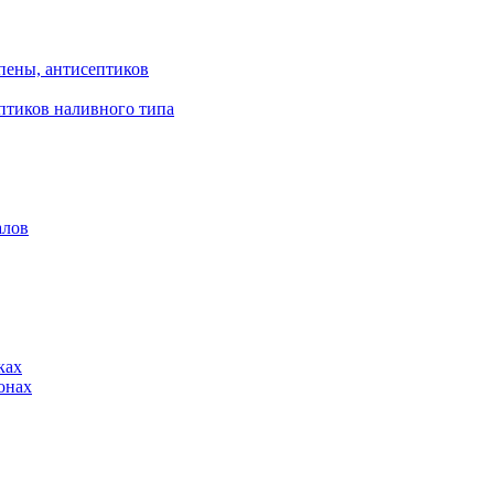
пены, антисептиков
птиков наливного типа
алов
ках
онах