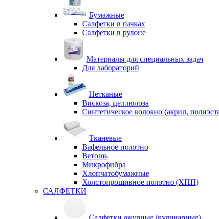
Бумажные
Салфетки в пачках
Салфетки в рулоне
Материалы для специальных задач
Для лабораторий
Нетканые
Вискоза, целлюлоза
Синтетическое волокно (акрил, полиэст
Тканевые
Вафельное полотно
Ветошь
Микрофибра
Хлопчатобумажные
Холстопрошивное полотно (ХПП)
САЛФЕТКИ
Салфетки ажурные (кулинарные)