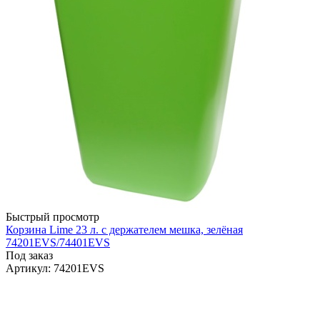
Быстрый просмотр
Корзина Lime 23 л. с держателем мешка, зелёная
74201EVS/74401EVS
Под заказ
Артикул
: 74201EVS