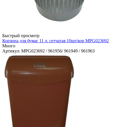
Быстрый просмотр
Корзина для бумаг 11 л. сетчатая 10шт/кор MPG023692
Много
Артикул
: MPG023692 / 961956/ 961949 / 961963