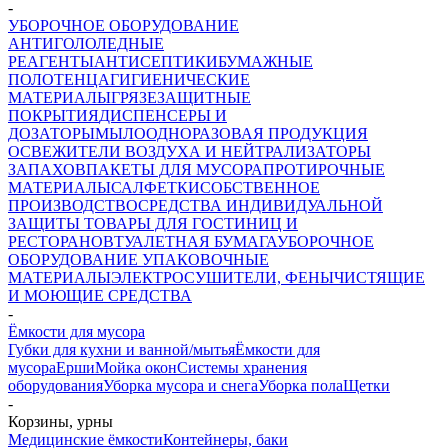
-
УБОРОЧНОЕ ОБОРУДОВАНИЕ
АНТИГОЛОЛЕДНЫЕ
РЕАГЕНТЫ
АНТИСЕПТИКИ
БУМАЖНЫЕ
ПОЛОТЕНЦА
ГИГИЕНИЧЕСКИЕ
МАТЕРИАЛЫ
ГРЯЗЕЗАЩИТНЫЕ
ПОКРЫТИЯ
ДИСПЕНСЕРЫ И
ДОЗАТОРЫ
МЫЛО
ОДНОРАЗОВАЯ ПРОДУКЦИЯ
ОСВЕЖИТЕЛИ ВОЗДУХА И НЕЙТРАЛИЗАТОРЫ
ЗАПАХОВ
ПАКЕТЫ ДЛЯ МУСОРА
ПРОТИРОЧНЫЕ
МАТЕРИАЛЫ
САЛФЕТКИ
СОБСТВЕННОЕ
ПРОИЗВОДСТВО
СРЕДСТВА ИНДИВИДУАЛЬНОЙ
ЗАЩИТЫ
ТОВАРЫ ДЛЯ ГОСТИНИЦ И
РЕСТОРАНОВ
ТУАЛЕТНАЯ БУМАГА
УБОРОЧНОЕ
ОБОРУДОВАНИЕ
УПАКОВОЧНЫЕ
МАТЕРИАЛЫ
ЭЛЕКТРОСУШИТЕЛИ, ФЕНЫ
ЧИСТЯЩИЕ
И МОЮЩИЕ СРЕДСТВА
-
Ёмкости для мусора
Губки для кухни и ванной/мытья
Ёмкости для
мусора
Ерши
Мойка окон
Системы хранения
оборудования
Уборка мусора и снега
Уборка пола
Щетки
-
Корзины, урны
Медицинские ёмкости
Контейнеры, баки