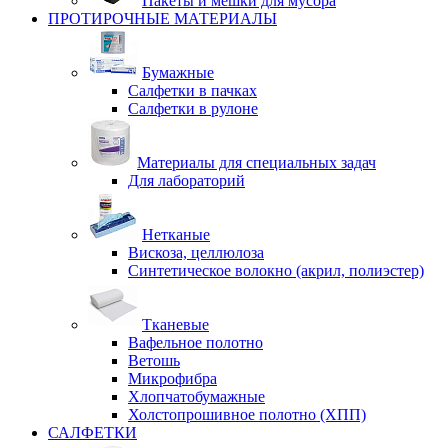
Пакеты и мешки для мусора
ПРОТИРОЧНЫЕ МАТЕРИАЛЫ
Бумажные
Салфетки в пачках
Салфетки в рулоне
Материалы для специальных задач
Для лабораторий
Нетканые
Вискоза, целлюлоза
Синтетическое волокно (акрил, полиэстер)
Тканевые
Вафельное полотно
Ветошь
Микрофибра
Хлопчатобумажные
Холстопрошивное полотно (ХПП)
САЛФЕТКИ