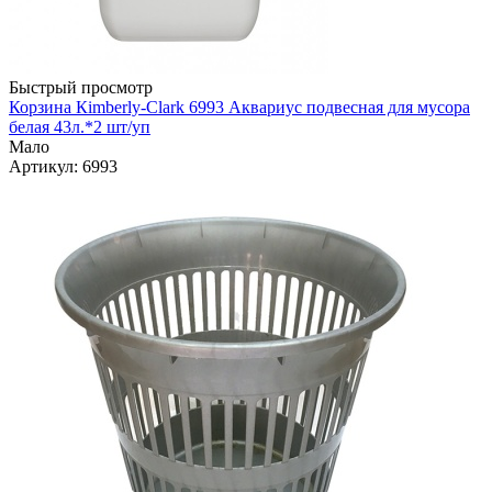
Быстрый просмотр
Корзина Кimberly-Сlark 6993 Аквариус подвесная для мусора
белая 43л.*2 шт/уп
Мало
Артикул
: 6993