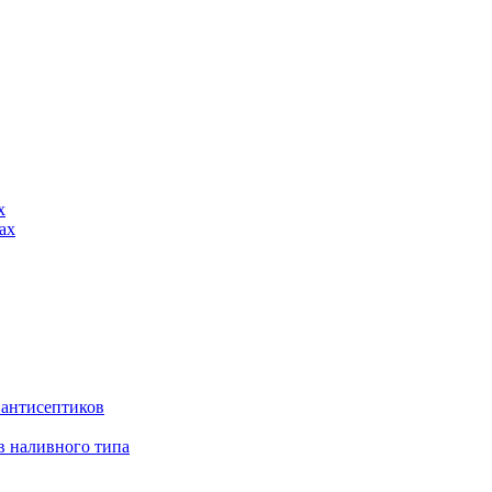
х
ах
 антисептиков
в наливного типа