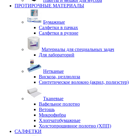
Пакеты и мешки для мусора
ПРОТИРОЧНЫЕ МАТЕРИАЛЫ
Бумажные
Салфетки в пачках
Салфетки в рулоне
Материалы для специальных задач
Для лабораторий
Нетканые
Вискоза, целлюлоза
Синтетическое волокно (акрил, полиэстер)
Тканевые
Вафельное полотно
Ветошь
Микрофибра
Хлопчатобумажные
Холстопрошивное полотно (ХПП)
САЛФЕТКИ