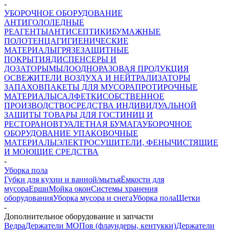
-
УБОРОЧНОЕ ОБОРУДОВАНИЕ
АНТИГОЛОЛЕДНЫЕ
РЕАГЕНТЫ
АНТИСЕПТИКИ
БУМАЖНЫЕ
ПОЛОТЕНЦА
ГИГИЕНИЧЕСКИЕ
МАТЕРИАЛЫ
ГРЯЗЕЗАЩИТНЫЕ
ПОКРЫТИЯ
ДИСПЕНСЕРЫ И
ДОЗАТОРЫ
МЫЛО
ОДНОРАЗОВАЯ ПРОДУКЦИЯ
ОСВЕЖИТЕЛИ ВОЗДУХА И НЕЙТРАЛИЗАТОРЫ
ЗАПАХОВ
ПАКЕТЫ ДЛЯ МУСОРА
ПРОТИРОЧНЫЕ
МАТЕРИАЛЫ
САЛФЕТКИ
СОБСТВЕННОЕ
ПРОИЗВОДСТВО
СРЕДСТВА ИНДИВИДУАЛЬНОЙ
ЗАЩИТЫ
ТОВАРЫ ДЛЯ ГОСТИНИЦ И
РЕСТОРАНОВ
ТУАЛЕТНАЯ БУМАГА
УБОРОЧНОЕ
ОБОРУДОВАНИЕ
УПАКОВОЧНЫЕ
МАТЕРИАЛЫ
ЭЛЕКТРОСУШИТЕЛИ, ФЕНЫ
ЧИСТЯЩИЕ
И МОЮЩИЕ СРЕДСТВА
-
Уборка пола
Губки для кухни и ванной/мытья
Ёмкости для
мусора
Ерши
Мойка окон
Системы хранения
оборудования
Уборка мусора и снега
Уборка пола
Щетки
-
Дополнительное оборудование и запчасти
Ведра
Держатели МОПов (флаундеры, кентукки)
Держатели