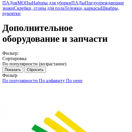
ПАДов
МОПы
Наборы для уборки
ПАДы
Предупреждающие
знаки
Скребки, сгоны для пола
Тележки, каркасы
Швабры,
рукоятки
Дополнительное
оборудование и запчасти
Фильтр:
Сортировка
По популярности (возрастание)
Показать
Сбросить
Фильтр
По популярности
По алфавиту
По цене