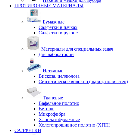
Пакеты и мешки для мусора
ПРОТИРОЧНЫЕ МАТЕРИАЛЫ
Бумажные
Салфетки в пачках
Салфетки в рулоне
Материалы для специальных задач
Для лабораторий
Нетканые
Вискоза, целлюлоза
Синтетическое волокно (акрил, полиэстер)
Тканевые
Вафельное полотно
Ветошь
Микрофибра
Хлопчатобумажные
Холстопрошивное полотно (ХПП)
САЛФЕТКИ