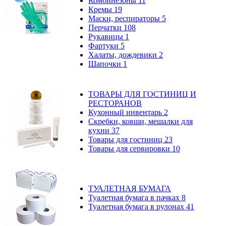
Комбинезоны
11
Кремы
19
Маски, респираторы
5
Перчатки
108
Рукавицы
1
Фартуки
5
Халаты, дождевики
2
Шапочки
1
ТОВАРЫ ДЛЯ ГОСТИНИЦ И
РЕСТОРАНОВ
Кухонный инвентарь
2
Скребки, ковши, мешалки для
кухни
37
Товары для гостиниц
23
Товары для сервировки
10
ТУАЛЕТНАЯ БУМАГА
Туалетная бумага в пачках
8
Туалетная бумага в рулонах
41