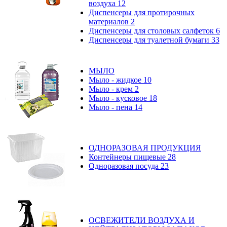
воздуха
12
Диспенсеры для протирочных
материалов
2
Диспенсеры для столовых салфеток
6
Диспенсеры для туалетной бумаги
33
МЫЛО
Мыло - жидкое
10
Мыло - крем
2
Мыло - кусковое
18
Мыло - пена
14
ОДНОРАЗОВАЯ ПРОДУКЦИЯ
Контейнеры пищевые
28
Одноразовая посуда
23
ОСВЕЖИТЕЛИ ВОЗДУХА И