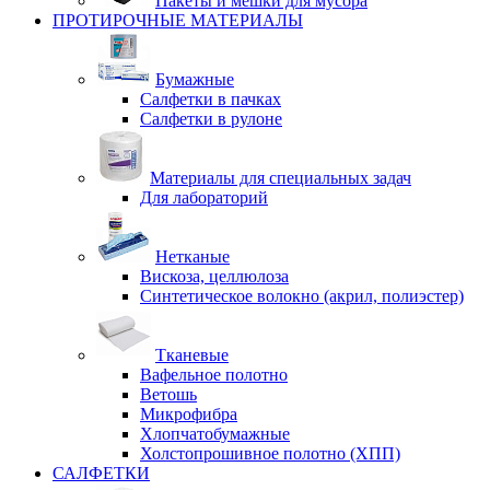
Пакеты и мешки для мусора
ПРОТИРОЧНЫЕ МАТЕРИАЛЫ
Бумажные
Салфетки в пачках
Салфетки в рулоне
Материалы для специальных задач
Для лабораторий
Нетканые
Вискоза, целлюлоза
Синтетическое волокно (акрил, полиэстер)
Тканевые
Вафельное полотно
Ветошь
Микрофибра
Хлопчатобумажные
Холстопрошивное полотно (ХПП)
САЛФЕТКИ