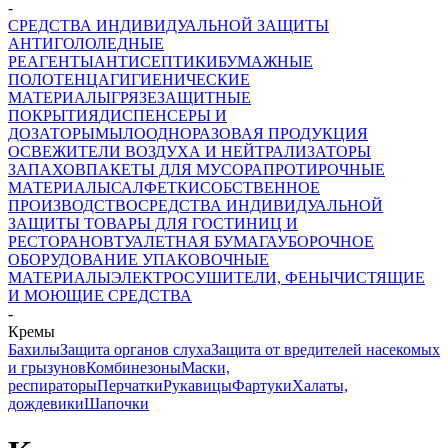
-
СРЕДСТВА ИНДИВИДУАЛЬНОЙ ЗАЩИТЫ
АНТИГОЛОЛЕДНЫЕ
РЕАГЕНТЫ
АНТИСЕПТИКИ
БУМАЖНЫЕ
ПОЛОТЕНЦА
ГИГИЕНИЧЕСКИЕ
МАТЕРИАЛЫ
ГРЯЗЕЗАЩИТНЫЕ
ПОКРЫТИЯ
ДИСПЕНСЕРЫ И
ДОЗАТОРЫ
МЫЛО
ОДНОРАЗОВАЯ ПРОДУКЦИЯ
ОСВЕЖИТЕЛИ ВОЗДУХА И НЕЙТРАЛИЗАТОРЫ
ЗАПАХОВ
ПАКЕТЫ ДЛЯ МУСОРА
ПРОТИРОЧНЫЕ
МАТЕРИАЛЫ
САЛФЕТКИ
СОБСТВЕННОЕ
ПРОИЗВОДСТВО
СРЕДСТВА ИНДИВИДУАЛЬНОЙ
ЗАЩИТЫ
ТОВАРЫ ДЛЯ ГОСТИНИЦ И
РЕСТОРАНОВ
ТУАЛЕТНАЯ БУМАГА
УБОРОЧНОЕ
ОБОРУДОВАНИЕ
УПАКОВОЧНЫЕ
МАТЕРИАЛЫ
ЭЛЕКТРОСУШИТЕЛИ, ФЕНЫ
ЧИСТЯЩИЕ
И МОЮЩИЕ СРЕДСТВА
-
Кремы
Бахилы
Защита органов слуха
Защита от вредителей насекомых
и грызунов
Комбинезоны
Маски,
респираторы
Перчатки
Рукавицы
Фартуки
Халаты,
дождевики
Шапочки