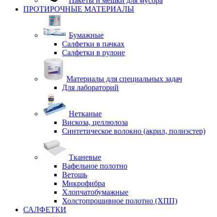
Пакеты и мешки для мусора
ПРОТИРОЧНЫЕ МАТЕРИАЛЫ
Бумажные
Салфетки в пачках
Салфетки в рулоне
Материалы для специальных задач
Для лабораторий
Нетканые
Вискоза, целлюлоза
Синтетическое волокно (акрил, полиэстер)
Тканевые
Вафельное полотно
Ветошь
Микрофибра
Хлопчатобумажные
Холстопрошивное полотно (ХПП)
САЛФЕТКИ