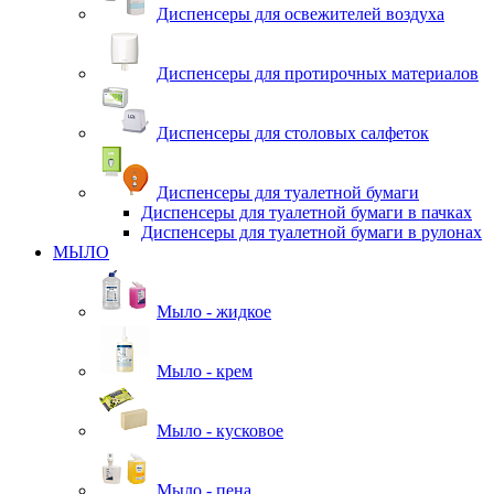
Диспенсеры для освежителей воздуха
Диспенсеры для протирочных материалов
Диспенсеры для столовых салфеток
Диспенсеры для туалетной бумаги
Диспенсеры для туалетной бумаги в пачках
Диспенсеры для туалетной бумаги в рулонах
МЫЛО
Мыло - жидкое
Мыло - крем
Мыло - кусковое
Мыло - пена