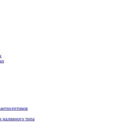
х
ах
 антисептиков
в наливного типа