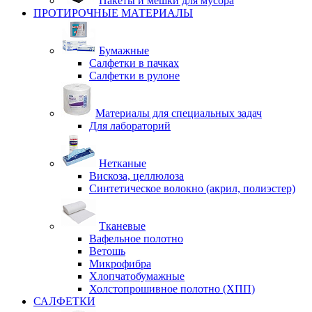
Пакеты и мешки для мусора
ПРОТИРОЧНЫЕ МАТЕРИАЛЫ
Бумажные
Салфетки в пачках
Салфетки в рулоне
Материалы для специальных задач
Для лабораторий
Нетканые
Вискоза, целлюлоза
Синтетическое волокно (акрил, полиэстер)
Тканевые
Вафельное полотно
Ветошь
Микрофибра
Хлопчатобумажные
Холстопрошивное полотно (ХПП)
САЛФЕТКИ